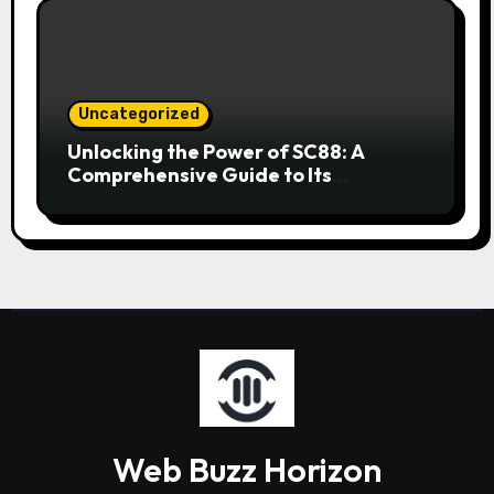
Uncategorized
Unlocking the Power of SC88: A
Comprehensive Guide to Its
Applications and Benefits
Web Buzz Horizon