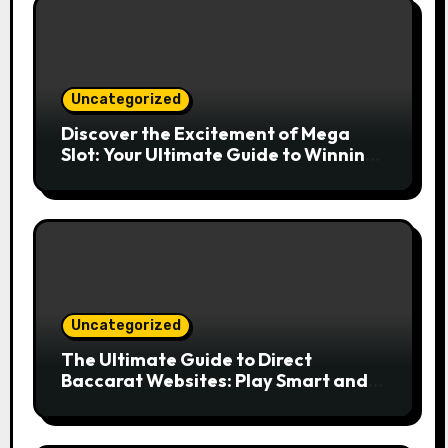
Uncategorized
Discover the Excitement of Mega
Slot: Your Ultimate Guide to Winning
Big
Uncategorized
The Ultimate Guide to Direct
Baccarat Websites: Play Smart and
Win Big