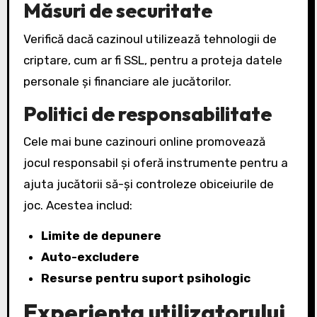
Măsuri de securitate
Verifică dacă cazinoul utilizează tehnologii de
criptare, cum ar fi SSL, pentru a proteja datele
personale și financiare ale jucătorilor.
Politici de responsabilitate
Cele mai bune cazinouri online promovează
jocul responsabil și oferă instrumente pentru a
ajuta jucătorii să-și controleze obiceiurile de
joc. Acestea includ:
Limite de depunere
Auto-excludere
Resurse pentru suport psihologic
Experiența utilizatorului