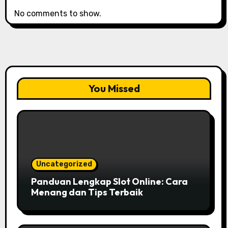
No comments to show.
You Missed
Uncategorized
Panduan Lengkap Slot Online: Cara
Menang dan Tips Terbaik