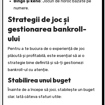
Bingo și keno
: Jocuri de noroc bazate pe
numere.
Strategii de joc și
gestionarea bankroll-
ului
Pentru a te bucura de o experiență de joc
plăcută și profitabilă, este esențial să ai o
strategie bine definită și să-ți gestionezi
bankroll-ul cu atenție.
Stabilirea unui buget
Înainte de a începe să joci, stabilește un buget
clar. Iată câteva sfaturi utile: