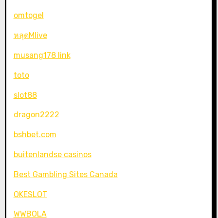
omtogel
หลุดMlive
musang178 link
toto
slot88
dragon2222
bshbet.com
buitenlandse casinos
Best Gambling Sites Canada
OKESLOT
WWBOLA