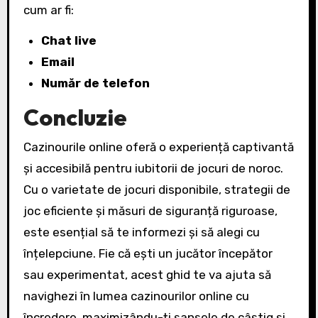
cum ar fi:
Chat live
Email
Număr de telefon
Concluzie
Cazinourile online oferă o experiență captivantă
și accesibilă pentru iubitorii de jocuri de noroc.
Cu o varietate de jocuri disponibile, strategii de
joc eficiente și măsuri de siguranță riguroase,
este esențial să te informezi și să alegi cu
înțelepciune. Fie că ești un jucător începător
sau experimentat, acest ghid te va ajuta să
navighezi în lumea cazinourilor online cu
încredere, maximizându-ți șansele de câștig și