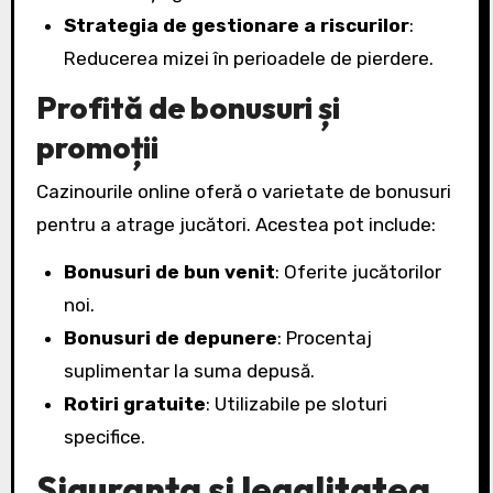
Strategia de gestionare a riscurilor
:
Reducerea mizei în perioadele de pierdere.
Profită de bonusuri și
promoții
Cazinourile online oferă o varietate de bonusuri
pentru a atrage jucători. Acestea pot include:
Bonusuri de bun venit
: Oferite jucătorilor
noi.
Bonusuri de depunere
: Procentaj
suplimentar la suma depusă.
Rotiri gratuite
: Utilizabile pe sloturi
specifice.
Siguranța și legalitatea