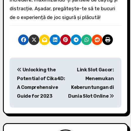
distracție. Așadar, pregătește-te să te bucuri
de o experiență de joc sigură și plăcută!
P
Unlocking the
Link Slot Gacor:
o
Potential of Cika4D:
Menemukan
s
A Comprehensive
Keberuntungan di
Guide for 2023
Dunia Slot Online
t
n
a