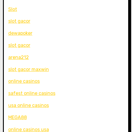
Slot
slot gacor
dewapoker
slot gacor
arena212
slot gacor maxwin
online casinos
safest online casinos
usa online casinos
MEGA88
online casinos usa