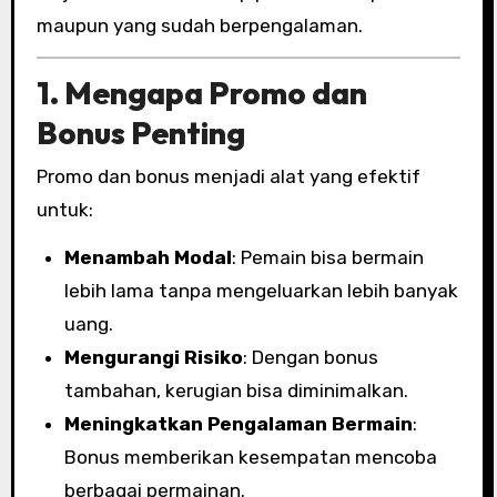
maupun yang sudah berpengalaman.
1. Mengapa Promo dan
Bonus Penting
Promo dan bonus menjadi alat yang efektif
untuk:
Menambah Modal
: Pemain bisa bermain
lebih lama tanpa mengeluarkan lebih banyak
uang.
Mengurangi Risiko
: Dengan bonus
tambahan, kerugian bisa diminimalkan.
Meningkatkan Pengalaman Bermain
:
Bonus memberikan kesempatan mencoba
berbagai permainan.