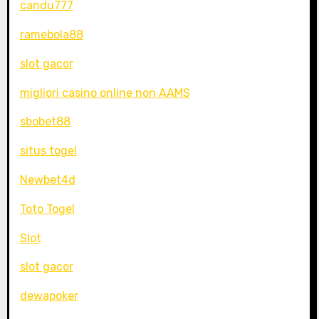
candu777
ramebola88
slot gacor
migliori casino online non AAMS
sbobet88
situs togel
Newbet4d
Toto Togel
Slot
slot gacor
dewapoker