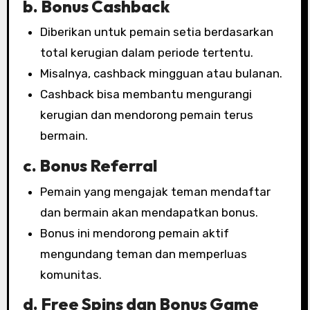
b. Bonus Cashback
Diberikan untuk pemain setia berdasarkan
total kerugian dalam periode tertentu.
Misalnya, cashback mingguan atau bulanan.
Cashback bisa membantu mengurangi
kerugian dan mendorong pemain terus
bermain.
c. Bonus Referral
Pemain yang mengajak teman mendaftar
dan bermain akan mendapatkan bonus.
Bonus ini mendorong pemain aktif
mengundang teman dan memperluas
komunitas.
d. Free Spins dan Bonus Game