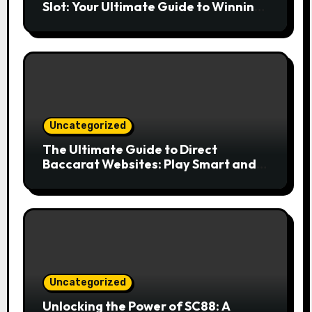
Slot: Your Ultimate Guide to Winning
Big
Uncategorized
The Ultimate Guide to Direct
Baccarat Websites: Play Smart and
Win Big
Uncategorized
Unlocking the Power of SC88: A