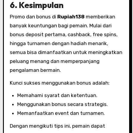
6. Kesimpulan
Promo dan bonus di
Rupiah138
memberikan
banyak keuntungan bagi pemain. Mulai dari
bonus deposit pertama, cashback, free spins,
hingga turnamen dengan hadiah menarik,
semua bisa dimanfaatkan untuk meningkatkan
peluang menang dan memperpanjang
pengalaman bermain.
Kunci sukses menggunakan bonus adalah:
Memahami syarat dan ketentuan.
Menggunakan bonus secara strategis.
Memanfaatkan event dan turnamen.
Dengan mengikuti tips ini, pemain dapat