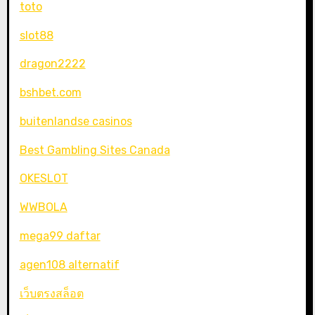
toto
slot88
dragon2222
bshbet.com
buitenlandse casinos
Best Gambling Sites Canada
OKESLOT
WWBOLA
mega99 daftar
agen108 alternatif
เว็บตรงสล็อต