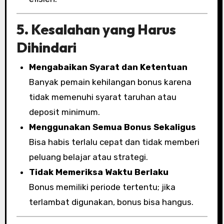
5. Kesalahan yang Harus
Dihindari
Mengabaikan Syarat dan Ketentuan
Banyak pemain kehilangan bonus karena
tidak memenuhi syarat taruhan atau
deposit minimum.
Menggunakan Semua Bonus Sekaligus
Bisa habis terlalu cepat dan tidak memberi
peluang belajar atau strategi.
Tidak Memeriksa Waktu Berlaku
Bonus memiliki periode tertentu; jika
terlambat digunakan, bonus bisa hangus.